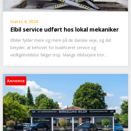
marts 4, 2026
Elbil service udført hos lokal mekaniker
Elbiler fylder mere og mere på de danske veje, og det
betyder, at behovet for kvalificeret service og
vedligeholdelse følger trop. Mange elbilsejere tror…
Annonce