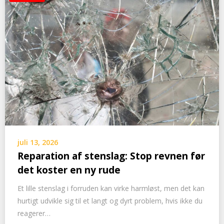
juli 13, 2026
Reparation af stenslag: Stop revnen før
det koster en ny rude
Et lille stenslag i forruden kan virke harmløst, men det kan
hurtigt udvikle sig til et langt og dyrt problem, hvis ikke du
reagerer…