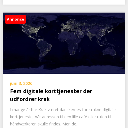
Annonce
juni 3, 2026
Fem digitale korttjenester der
udfordrer krak
I mange år har Krak været danskernes foretrukne digitale
korttjeneste, når adressen til den lille café eller ruten til
håndværkeren skulle findes. Men de…