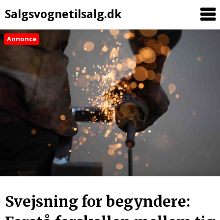
Salgsvognetilsalg.dk
Annonce
Skip
to
content
Svejsning for begyndere: